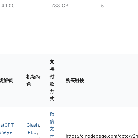
49.00
788 GB
5
支
持
机场特
付
场解锁
购买链接
色
款
方
式
微
信
atGPT
,
Clash
,
支
sney+
,
IPLC
,
付
,
https://c.nodegege.com/goto/v2n