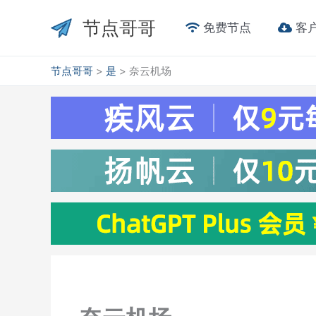
跳
节点哥哥
至
免费节点
客
内
容
节点哥哥
>
是
>
奈云机场