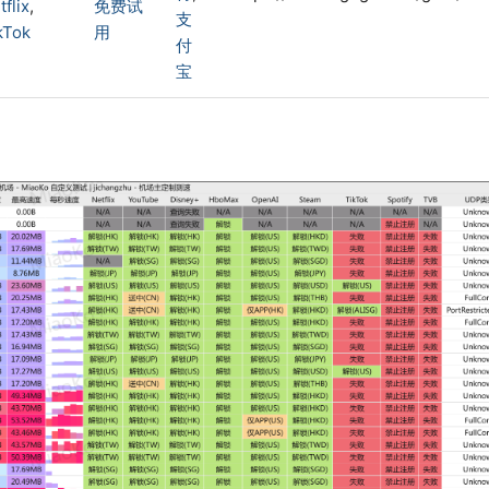
tflix
,
免费试
支
kTok
用
付
宝