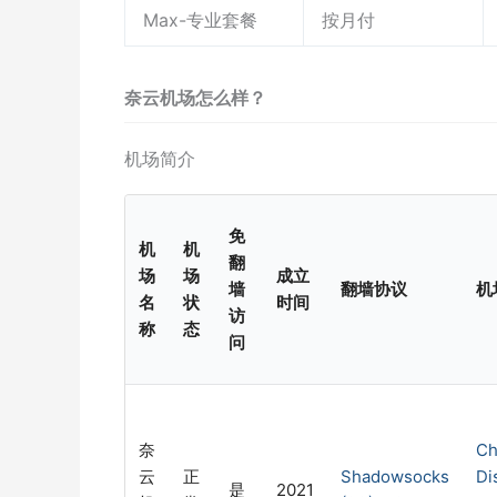
Max-专业套餐
按月付
奈云机场怎么样？
机场简介
免
机
机
翻
场
场
成立
墙
翻墙协议
机
名
状
时间
访
称
态
问
奈
Ch
云
正
Shadowsocks
Di
是
2021