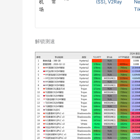
机
常
(SS)
,
V2Ray
Ne
场
Ti
解锁测速