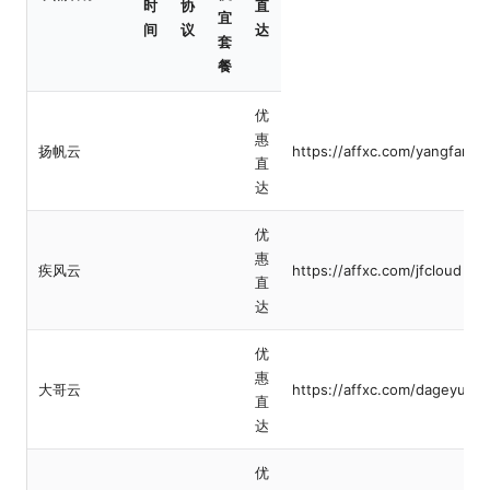
时
协
直
宜
间
议
达
套
餐
优
惠
扬帆云
https://affxc.com/yangfanyu
直
达
优
惠
疾风云
https://affxc.com/jfcloud
直
达
优
惠
大哥云
https://affxc.com/dageyun
直
达
优