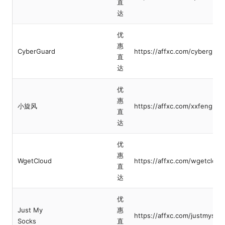
直
达
优
惠
CyberGuard
https://affxc.com/cyberguar
直
达
优
惠
小旋风
https://affxc.com/xxfeng
直
达
优
惠
WgetCloud
https://affxc.com/wgetcloud
直
达
优
Just My
惠
https://affxc.com/justmysoc
Socks
直